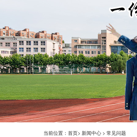
当前位置：
首页
>
新闻中心
>
常见问题