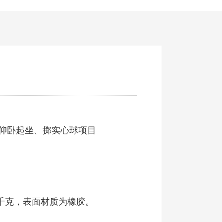
仰卧起坐、掷实心球项目
千克，表面材质为橡胶。