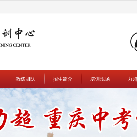
教练团队
招生简介
培训现场
力