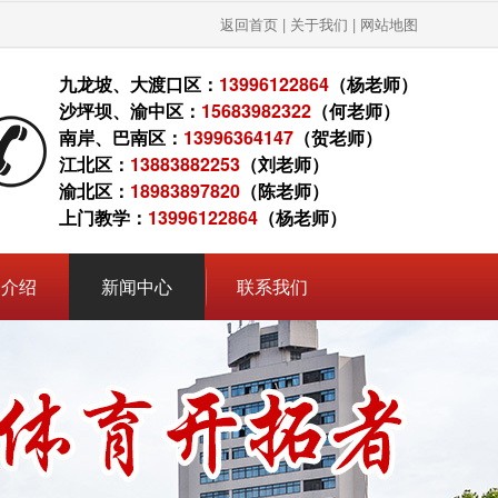
返回首页
|
关于我们
|
网站地图
九龙坡、大渡口区：
13996122864
（杨老师）
沙坪坝、渝中区：
15683982322
（何老师）
南岸、巴南区：
13996364147
（贺老师）
江北区：
13883882253
（刘老师）
渝北区：
18983897820
（陈老师）
上门教学：
13996122864
（杨老师）
超介绍
新闻中心
联系我们