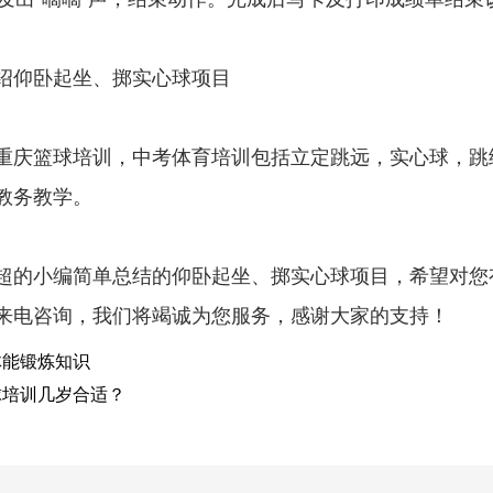
仰卧起坐、掷实心球项目
庆篮球培训，中考体育培训包括立定跳远，实心球，跳
教务教学。
的小编简单总结的仰卧起坐、掷实心球项目，希望对您
来电咨询，我们将竭诚为您服务，感谢大家的支持！
体能锻炼知识
球培训几岁合适？