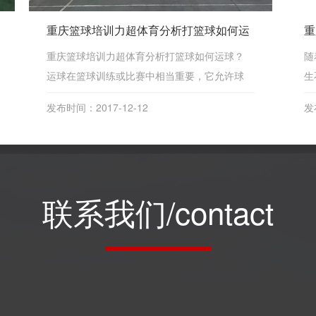
重庆篮球培训力超体育分析打篮球如何运
重
球？
技
重庆篮球培训力超体育分析打篮球如何运球？
随
运球在篮球训练或比赛中相当重要，它允许球
生
员： 在不能传球给队......
和
发布时间：2017-12-12
发
联系我们/contact