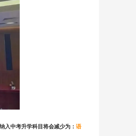
纳入中考升学科目将会减少为：
语