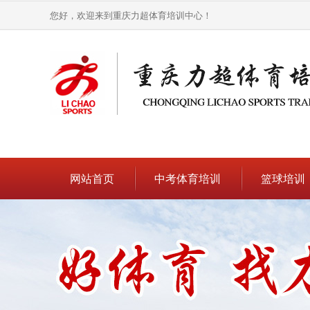
您好，欢迎来到重庆力超体育培训中心！
网站首页
中考体育培训
篮球培训