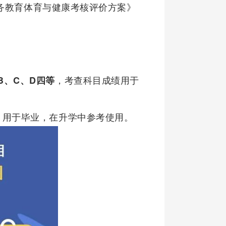
义务教育体育与健康考核评价方案》
，考查科目成绩用于
B、C、D四等
，用于毕业，在升学中参考使用。