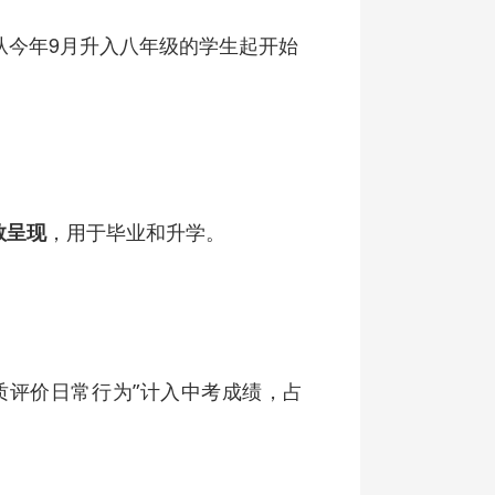
从今年9月升入八年级的学生起开始
，用于毕业和升学。
数呈现
质评价日常行为”计入中考成绩，占